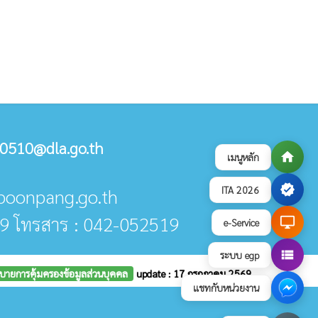
0510@dla.go.th
home
เมนูหลัก
verified
ITA 2026
@poonpang.go.th
9 โทรสาร : 042-052519
desktop_windows
e-Service
view_list
ระบบ egp
บายการคุ้มครองข้อมูลส่วนบุคคล
update : 17 กรกฎาคม 2569
แชทกับหน่วยงาน