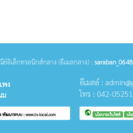
ษณีย์อิเล็กทรอนิกส์กลาง (อีเมลกลาง) :
saraban_0648
อีเมลล์ : admin
แพง
โทร : 042-05251
นม
public
พง
พัฒนาระบบ :
www.ts-local.com
นโยบายเว็บไซต์
นโย