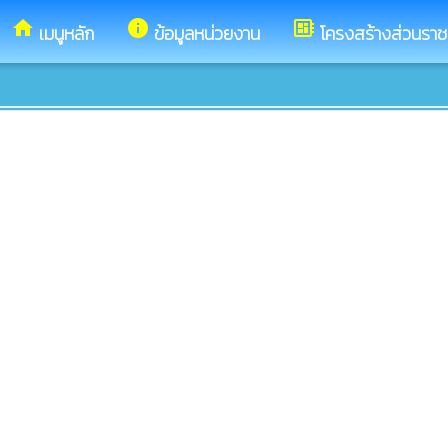
home
info
developer_board
เมนูหลัก
ข้อมูลหน่วยงาน
โครงสร้างส่วนรา