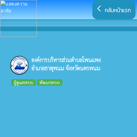
arrow_back_ios
กลับหน้าแรก
องค์การบริหารส่วนตำบลโพนแพง
อำเภอธาตุพนม จังหวัดนครพนม
ผู้ดูแลระบบ
พัฒนาระบบ